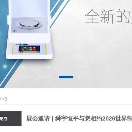
闻中心
展会邀请 | 舜宇恒平与您相约2026世
/6/3