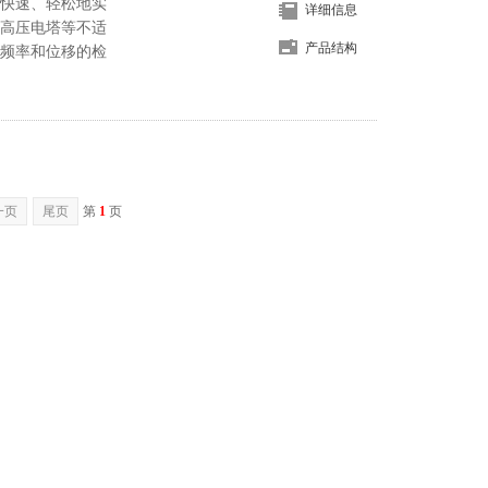
快速、轻松地实
详细信息
高压电塔等不适
产品结构
频率和位移的检
一页
尾页
第
1
页