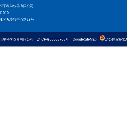
恒平科学仪器有限公司
1010
江区九亭镇中心路28号
恒平科学仪器有限公司
沪ICP备05003703号
GoogleSiteMap
沪公网安备3101