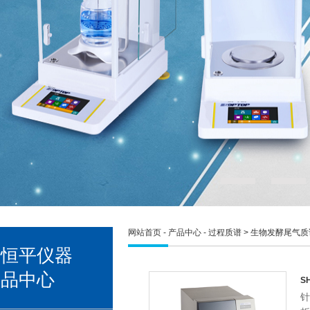
网站首页
-
产品中心
-
过程质谱
> 生物发酵尾气
宇恒平仪器
产品中心
S
针