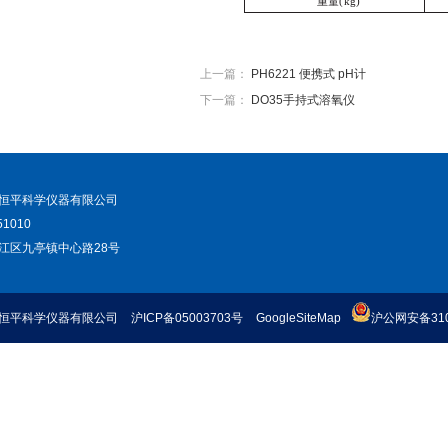
重量
(
kg
)
上一篇：
PH6221 便携式 pH计
下一篇：
DO35手持式溶氧仪
恒平科学仪器有限公司
1010
江区九亭镇中心路28号
恒平科学仪器有限公司
沪ICP备05003703号
GoogleSiteMap
沪公网安备3101