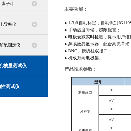
离子计
主要功能：
●
1-3点自动标定，自动识别JG11
电导率仪
●
手动温度补偿，超限报警；
●
电极衰减实时检测，提示用户维
●
黑膜液晶显示器，配合高亮背光
解氧测定仪
●
BNC、接线柱双接口；
●
机载万向电极架。
机械量测试仪
产品技术参数：
型号
物性测试仪
PH
测量范围
mV
PH
分辨率
mV
PH
基本误差