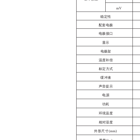
mV
稳定性
配套电极
电极接口
显示
电极架
温度补偿
标定方式
缓冲液
声音提示
电源
功耗
环境温度
相对湿度
外形尺寸
(
mm
)