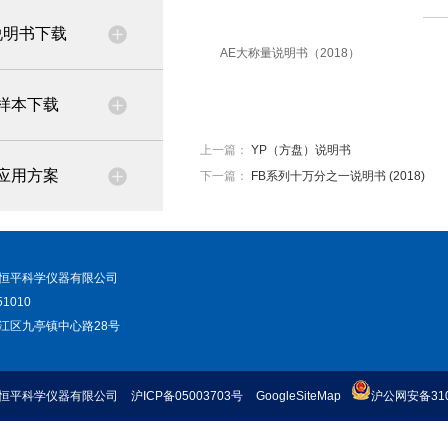
说明书下载
AE大称量说明书（2018）
样本下载
上一篇：
YP（方盘）说明书
应用方案
下一篇：
FB系列十万分之一说明书 (2018)
恒平科学仪器有限公司
1010
江区九亭镇中心路28号
恒平科学仪器有限公司
沪ICP备05003703号
GoogleSiteMap
沪公网安备3101